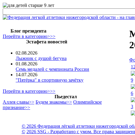
Блог президента
М
Перейти в категорию>>>
Эстафета новостей
2
02.08.2026
Лыжник с душой бегуна
Фо
01.08.2026
1
Семь медалей с чемпионата России
14.07.2026
9
"Пятёрка" в спортивную зачётку
Перейти в категорию>>>
6
Пьедестал
Аллея славы>>
Будем знакомы>>
Олимпийское
3
признание>>
© 2026 Федерация лёгкой атлетики нижегородской об
©
2026 SSG - Разработано с умом. Все права защищен