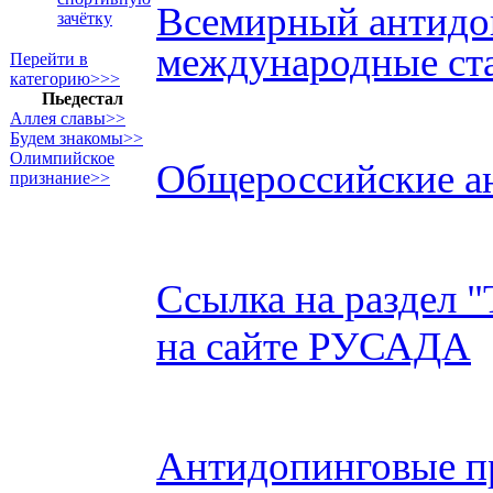
Всемирный антидо
зачётку
международные ст
Перейти в
категорию>>>
Пьедестал
Аллея славы>>
Будем знакомы>>
Олимпийское
Общероссийские а
признание>>
Ссылка на раздел "
на сайте РУСАДА
Антидопинговые пр