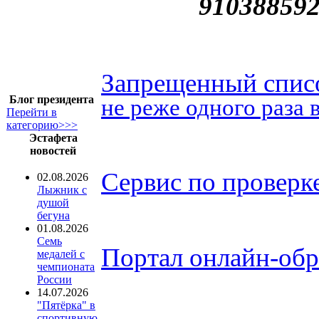
91038859
Запрещенный спис
Блог президента
не реже одного раза в
Перейти в
категорию>>>
Эстафета
новостей
Сервис по проверк
02.08.2026
Лыжник с
душой
бегуна
01.08.2026
Семь
Портал онлайн-об
медалей с
чемпионата
России
14.07.2026
"Пятёрка" в
спортивную