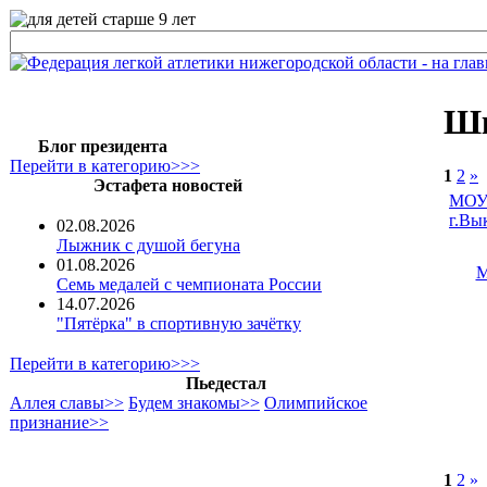
Шк
Блог президента
Перейти в категорию>>>
1
2
»
Эстафета новостей
МОУ 
г.Вы
02.08.2026
Лыжник с душой бегуна
01.08.2026
М
Семь медалей с чемпионата России
14.07.2026
"Пятёрка" в спортивную зачётку
Перейти в категорию>>>
Пьедестал
Аллея славы>>
Будем знакомы>>
Олимпийское
признание>>
1
2
»