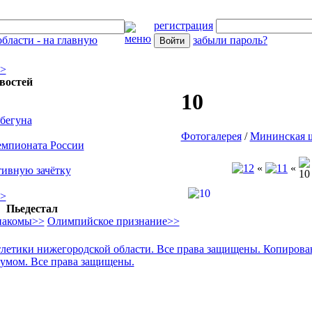
регистрация
забыли пароль?
>>
востей
10
бегуна
Фотогалерея
/
Мининская ш
емпионата России
«
«
тивную зачётку
>>
Пьедестал
накомы>>
Олимпийское признание>>
тлетики нижегородской области. Все права защищены. Копиров
 умом. Все права защищены.