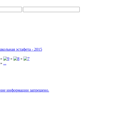
кольная эстафета - 2015
»
»
»
»
...
ание информации запрещено.