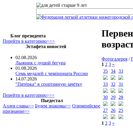
Первен
Блог президента
Перейти в категорию>>>
возрас
Эстафета новостей
02.08.2026
Фотогалерея
/
Лыжник с душой бегуна
1
2
3
»
01.08.2026
35
34
33
Семь медалей с чемпионата России
14.07.2026
33
32
31
"Пятёрка" в спортивную зачётку
Перейти в категорию>>>
30
29
28
Пьедестал
Аллея славы>>
Будем знакомы>>
Олимпийское
27
26
25
признание>>
1
2
3
»