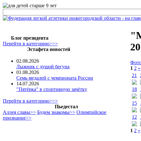
"М
Блог президента
Перейти в категорию>>>
20
Эстафета новостей
02.08.2026
Фото
Лыжник с душой бегуна
1
2
»
01.08.2026
21
Семь медалей с чемпионата России
14.07.2026
18
"Пятёрка" в спортивную зачётку
Перейти в категорию>>>
15
Пьедестал
Аллея славы>>
Будем знакомы>>
Олимпийское
12
признание>>
1
2
»