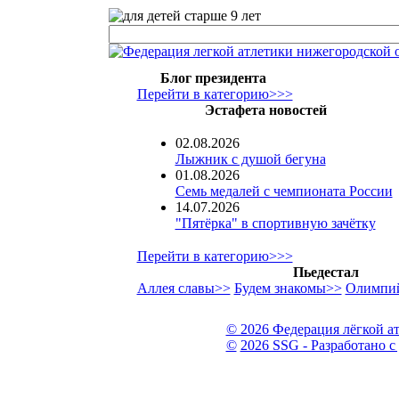
Блог президента
Перейти в категорию>>>
Эстафета новостей
02.08.2026
Лыжник с душой бегуна
01.08.2026
Семь медалей с чемпионата России
14.07.2026
"Пятёрка" в спортивную зачётку
Перейти в категорию>>>
Пьедестал
Аллея славы>>
Будем знакомы>>
Олимпий
© 2026 Федерация лёгкой а
©
2026 SSG - Разработано с