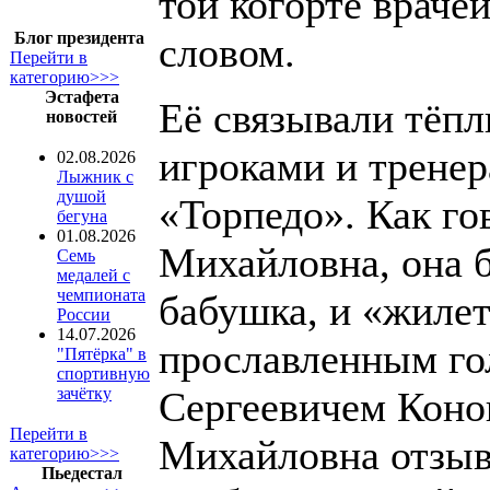
той когорте враче
Блог президента
словом.
Перейти в
категорию>>>
Эстафета
Её связывали тёп
новостей
игроками и тренер
02.08.2026
Лыжник с
душой
«Торпедо». Как го
бегуна
01.08.2026
Михайловна, она б
Семь
медалей с
чемпионата
бабушка, и «жиле
России
14.07.2026
прославленным го
"Пятёрка" в
спортивную
Сергеевичем Конов
зачётку
Перейти в
Михайловна отзыва
категорию>>>
Пьедестал