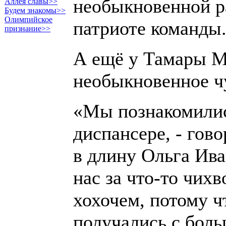
необыкновенной р
Аллея славы>>
Будем знакомы>>
Олимпийское
патриоте команды
признание>>
А ещё у Тамары 
необыкновенное ч
«Мы познакомились
диспансере, - гов
в длину Ольга Ива
нас за что-то чихв
хохо­чем, потому ч
получались с бол