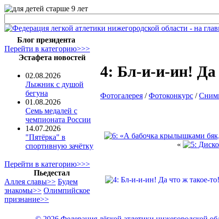
Блог президента
Перейти в категорию>>>
Эстафета новостей
4: Бл-и-и-ин! Да
02.08.2026
Лыжник с душой
бегуна
Фотогалерея
/
Фотоконкурс
/
Сним
01.08.2026
Семь медалей с
чемпионата России
14.07.2026
"Пятёрка" в
«
спортивную зачётку
Перейти в категорию>>>
Пьедестал
Аллея славы>>
Будем
знакомы>>
Олимпийское
признание>>
© 2026 Федерация лёгкой атлетики нижегородской об